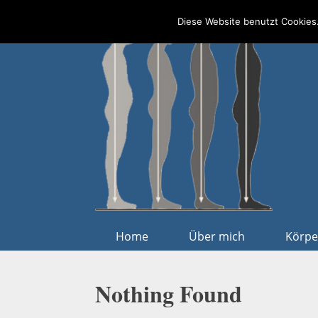
Skip
Diese Website benutzt Cookies.
to
content
Home
Über mich
Körpe
Nothing Found