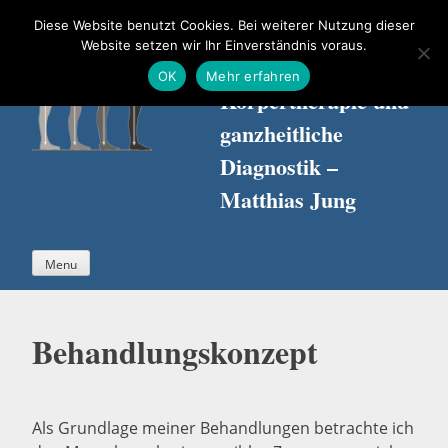
Skip
Diese Website benutzt Cookies. Bei weiterer Nutzung dieser
to
Website setzen wir Ihr Einverständnis voraus.
content
Praxis für
OK
Mehr erfahren
Körpertherapie und
ganzheitliche
Diagnostik –
Matthias Jung
Menu
Behandlungskonzept
Als Grundlage meiner Behandlungen betrachte ich